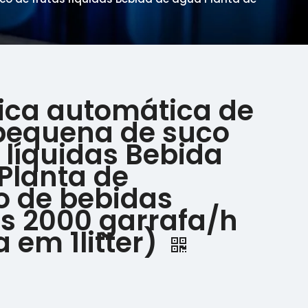
ica automática de
pequena de suco
 líquidas Bebida
Planta de
 de bebidas
as 2000 garrafa/h
 em 1litter)