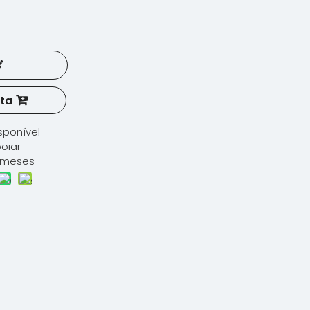
sta
sponível
oiar
 meses