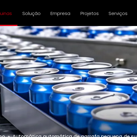
uinas
Solução
Empresa
Projetos
Serviços
ho
»
Automática automática de garrafa pequena de suco