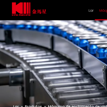
Lar
Máq
Lar
»
Produtos
»
Máquina de enchimento de vin