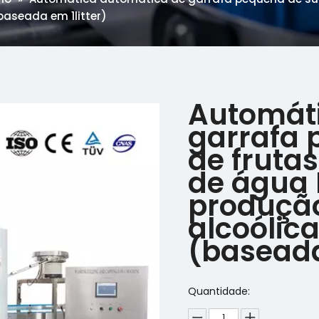
baseada em 1litter)
Automát
garrafa 
de frutas
de água 
produção
alcoólic
(baseada
Quantidade: