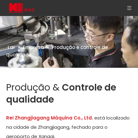
Lar
»
Empresa
»
Produção e controle de
qualidade
Produção &
Controle de
qualidade
Rei Zhangjiagang Máquina Co., Ltd.
está localizado
na cidade de Zhangjiagang, fechado para o
aeroporto de Xangai.