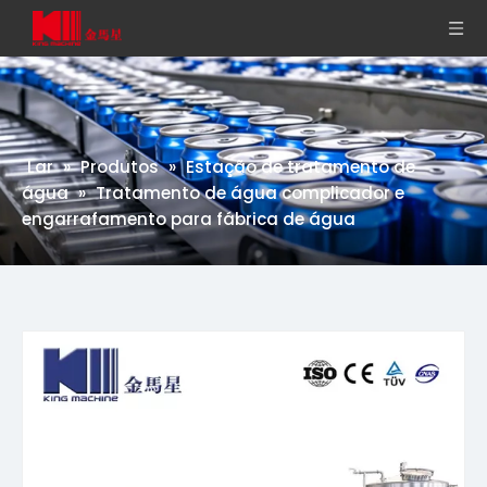
Lar
»
Produtos
»
Estação de tratamento de
água
»
Tratamento de água complicador e
engarrafamento para fábrica de água