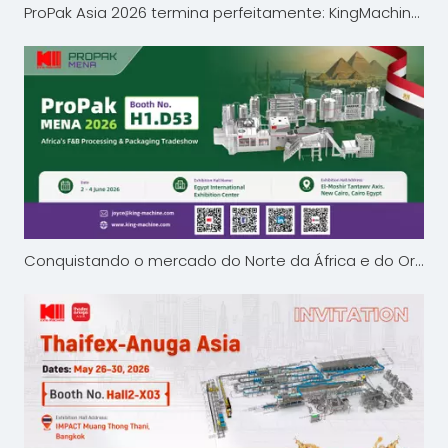
ProPak Asia 2026 termina perfeitamente: KingMachine apresenta inovações em embalagens de bebidas em Bangkok
Conquistando o mercado do Norte da África e do Oriente Médio! King Machine apresenta soluções avançadas de embalagem de líquidos na ProPak MENA 2026