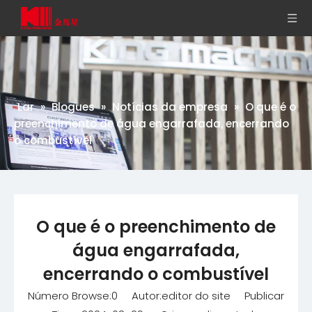
Lar
»
Blogues
»
Notícias da empresa
»
O que é o
preenchimento de água engarrafada, encerrando
o combustível
O que é o preenchimento de
água engarrafada,
encerrando o combustível
Número Browse:
0
Autor:editor do site Publicar